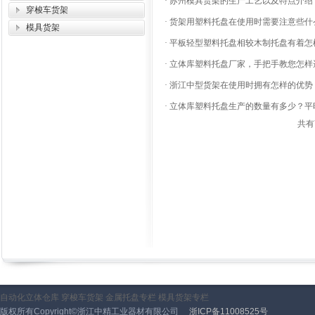
·
苏州模具货架的生产工艺以及特点介绍
穿梭车货架
·
货架用塑料托盘在使用时需要注意些什
模具货架
·
平板轻型塑料托盘相较木制托盘有着怎
·
立体库塑料托盘厂家，手把手教您怎样
·
浙江中型货架在使用时拥有怎样的优势
·
立体库塑料托盘生产的数量有多少？平
共有
自动化立体仓库
穿梭车货架
金属托盘专栏
模具货架专栏
版权所有Copyright©浙江中精工业器材有限公司
浙ICP备11008525号