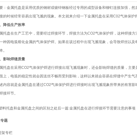
要：
金属托盘
是采用优质的钢材或镀锌钢板经过专用的成型设备和铆钉连接加强，然后
接的时候经常容易出现飞溅的现象。本文就来介绍一下金属托盘在采用C02气体保护
降低生产效率
盘在生产工艺中，需要经过焊接环节，焊接方法为CO2气体保护焊，这种焊接方法
一种因电弧熔化金属的气体保护焊。如果在该过程中出现飞溅现象，会导致焊丝以及
本。
影响焊缝质量
盘在采用CO2气体保护焊进行焊接出现飞溅现象时，还会影响焊缝的质量，主要
面上，电弧的稳定性就会因送丝不畅而受到影响，这样以来就会容易在焊缝中产生气
容就是金属托盘在通过CO2气体保护焊进行焊接时出现飞溅现象所带来的有害影
焊接环节。
塑料托盘和金属托盘之间的区别之处
后一篇:
金属托盘在进行焊接环节需要注意的事项
架专题
货架专栏