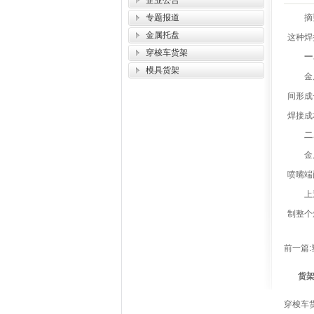
企业公告
专题报道
摘
金属托盘
这种焊
穿梭车货架
一、
模具货架
金属托
间形成
焊接成
二、
金属托
喷嘴端
上述内
制整个
前一篇:
货
穿梭车