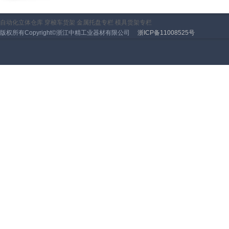
自动化立体仓库
穿梭车货架
金属托盘专栏
模具货架专栏
版权所有Copyright©浙江中精工业器材有限公司
浙ICP备11008525号