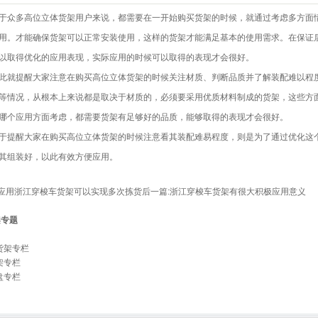
多高位立体货架用户来说，都需要在一开始购买货架的时候，就通过考虑多方面情
用。才能确保货架可以正常安装使用，这样的货架才能满足基本的使用需求。在保证
以取得优化的应用表现，实际应用的时候可以取得的表现才会很好。
提醒大家注意在购买高位立体货架的时候关注材质、判断品质并了解装配难以程度
等情况，从根本上来说都是取决于材质的，必须要采用优质材料制成的货架，这些方
哪个应用方面考虑，都需要货架有足够好的品质，能够取得的表现才会很好。
醒大家在购买高位立体货架的时候注意看其装配难易程度，则是为了通过优化这个
其组装好，以此有效方便应用。
应用浙江穿梭车货架可以实现多次拣货
后一篇:
浙江穿梭车货架有很大积极应用意义
架专题
货架专栏
架专栏
盘专栏