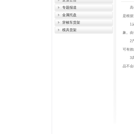
企业公告
专题报道
高位立
金属托盘
是根据
穿梭车货架
1从外
模具货架
象。由
2产品
可有效
3高位
品不会