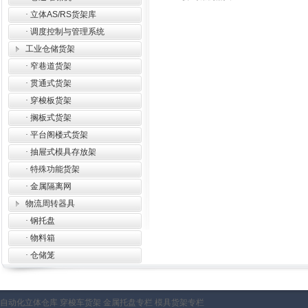
·
立体AS/RS货架库
·
调度控制与管理系统
工业仓储货架
·
窄巷道货架
·
贯通式货架
·
穿梭板货架
·
搁板式货架
·
平台阁楼式货架
·
抽屉式模具存放架
·
特殊功能货架
·
金属隔离网
物流周转器具
·
钢托盘
·
物料箱
·
仓储笼
自动化立体仓库
穿梭车货架
金属托盘专栏
模具货架专栏