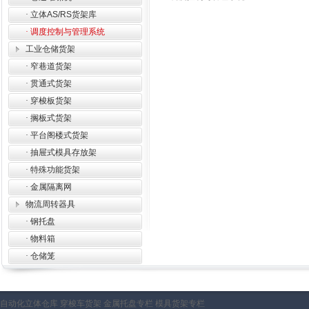
·
立体AS/RS货架库
·
调度控制与管理系统
工业仓储货架
·
窄巷道货架
·
贯通式货架
·
穿梭板货架
·
搁板式货架
·
平台阁楼式货架
·
抽屉式模具存放架
·
特殊功能货架
·
金属隔离网
物流周转器具
·
钢托盘
·
物料箱
·
仓储笼
自动化立体仓库
穿梭车货架
金属托盘专栏
模具货架专栏